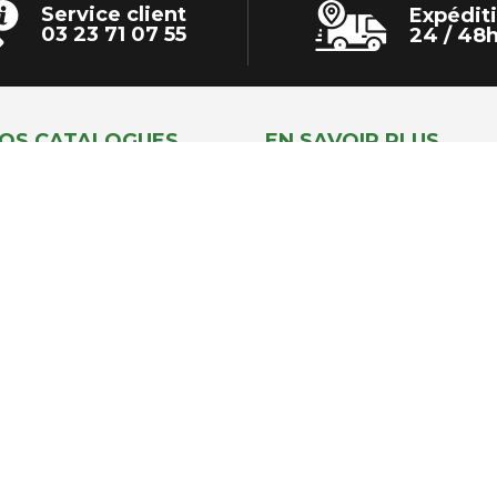
Service client
Expédit
03 23 71 07 55
24 / 48
OS CATALOGUES
EN SAVOIR PLUS
INTERACTIFS
Qui sommes-nous ?
Contactez-nous
Mentions légales
Transport assuré par :