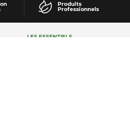
ion
Produits
h
Professionnels
LES ESSENTIELS
Collectivité / Paysagiste
Agri / Maraichage
Arbo / Viti
Elevage
Tous les accessoires
Location – Prestations
Bonnes affaires – Occasions
Accessoires
Désherbage