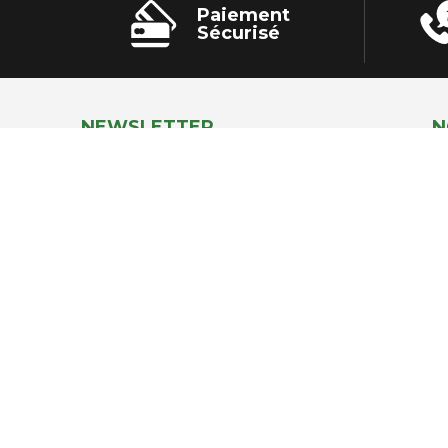
Paiement
Sécurisé
NEWSLETTER
N
Inscrivez-vous à notre Newsletter et
recevez chaque mois des conseils
personnalisés,
offres exclusives,
actualités …
Paiements acceptés