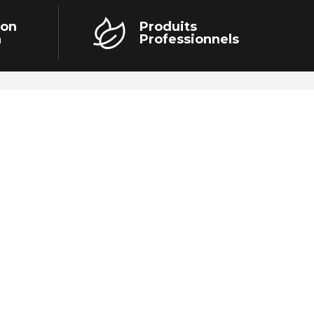
ion
Produits
h
Professionnels
LES ESSENTIELS
Collectivité / Paysagiste
Agri / Maraichage
Arbo / Viti
Elevage
Tous les accessoires
Location – Prestations
Bonnes affaires – Occasions
Accessoires
Désherbage