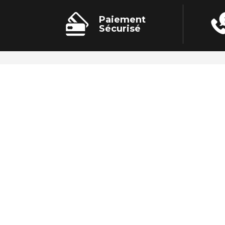
Paiement
Sécurisé
NEWSLETTER
N
Inscrivez-vous à notre Newsletter et
recevez chaque mois des conseils
personnalisés,
offres exclusives,
actualités …
Paiements acceptés