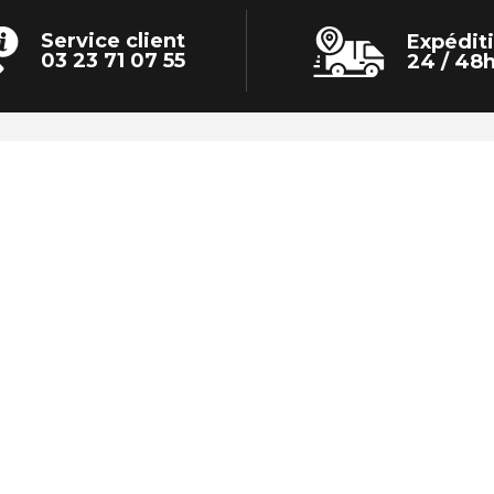
Service client
Expédit
03 23 71 07 55
24 / 48
OS CATALOGUES
EN SAVOIR PLUS
INTERACTIFS
Qui sommes-nous ?
Contactez-nous
Mentions légales
Transport assuré par :