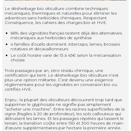
Le désherbage bio viticulture combine techniques
mécaniques, thermiques et naturelles pour éliminer les
adventices sans herbicides chimiques. Respectant
Conséquence, les cahiers des charges bio et HVE.
66% des vignobles français testent déjà des alternatives
mécaniques aux herbicides de synthèse
4 familles d’outils dominent: interceps, lames, brosses
rotatives et décavaillonneurs
Le coût horaire varie de 15 à 45€ selon la mécanisation
choisie
Trois passages par an, zéro résidu chimique, une
certification qui tient. Le désherbage bio viticulture n’est
plus une option militante. C’est devenu une exigence
réglementaire pour les vignobles en conversion bio ou
certifiés HVE.
Enjeu : la plupart des viticulteurs découvrent trop tard que
supprimer le glyphosate ne signifie pas simplement
“acheter une machine”. Entre les racines superficielles de la
vigne (fragiles à 20 de profondeur), les sols caillouteux qui
détruisent les lames. Et les passages répétés qui tassent le
terrain, la transition coûte entre 150 et 300 heures de main-
d’œuvre supplémentaires par hectare la première année.