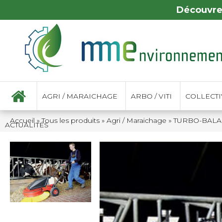
Découvre
AGRI / MARAICHAGE
ARBO / VITI
COLLECTIV
Accueil
»
Tous les produits
»
Agri / Maraichage
»
TURBO-BALAI
ACTUALITÉS