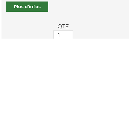
Plus d'infos
QTE
quantité
de
TURBO-
Ajouter au panier
BALAIS
TB
902
ERL
Ajouter à ma
liste de souhaits
AVIS CLIENTS