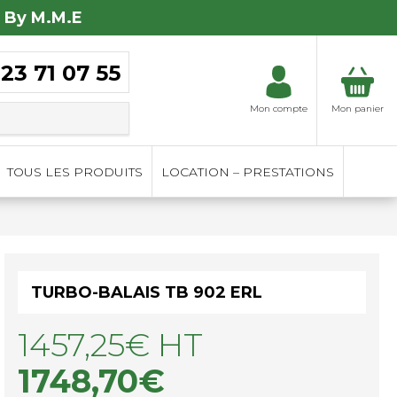
 By M.M.E
 23 71 07 55
Mon compte
Mon panier
TOUS LES PRODUITS
LOCATION – PRESTATIONS
TURBO-BALAIS TB 902 ERL
1457,25
€
HT
1748,70
€