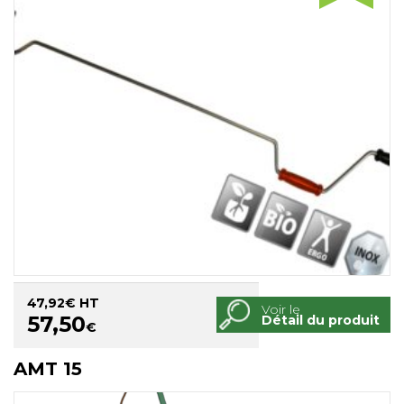
47,92
€
HT
Voir le
57,50
Détail du produit
€
AMT 15