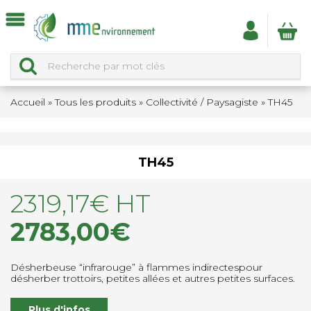
Accueil
»
Tous les produits
»
Collectivité / Paysagiste
»
TH45
TH45
2319,17
€
HT
2783,00
€
Désherbeuse “infrarouge” à flammes indirectespour
désherber trottoirs, petites allées et autres petites surfaces.
Plus d'infos